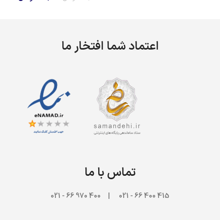
اصلی
فعلی
219,000 تومان
بود.
است.
اعتماد شما افتخار ما
تماس با ما
970 66 - 021
415 400 66 - 021 | 400