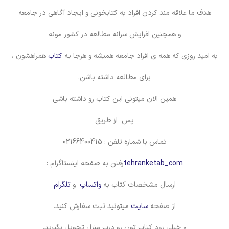
هدف ما علاقه مند کردن افراد به کتابخونی و ایجاد آگاهی در جامعه
و همچنین افزایش سرانه مطالعه در کشور مونه
به امید روزی که همه ی افراد جامعه همیشه و هرجا یه
کتاب
همراهشون ،
برای مطالعه داشته باشن.
همین الان میتونی این کتاب رو داشته باشی
پس از طریق
تماس با شماره تلفن : 02166400415
tehranketab_com
رفتن به صفحه اینستاگرام :
ارسال مشخصات کتاب به
واتساپ
و
تلگرام
از صفحه
سایت
میتونید ثبت سفارش کنید.
و خیلی زود کتاب تون رو درب منزل تحویل بگیرید.