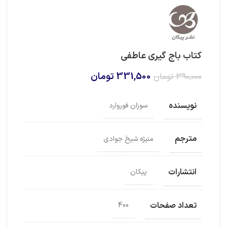
کتاب باج گیری عاطفی
قیمت
قیمت
331,500
تومان
390,000
تومان
اصلی
فعلی
390,000 تومان
331,500 تومان
نویسنده
سوزان فوروارد
بود.
است.
مترجم
منیژه شیخ جوادی
انتشارات
پیکان
تعداد صفحات
400