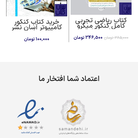
کتاب ریاضی تجربی
خرید کتاب کنکور
کامل کنکور میکرو
کامپیوتر آسان نشر
طلایی گاج
جوزان
قیمت
قیمت
346,500
تومان
385,000
تومان
100,000
تومان
اصلی
فعلی
385,000 تومان
346,500 تومان
بود.
است.
اعتماد شما افتخار ما