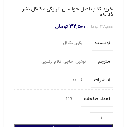
خرید کتاب اصل خواستن اثر پگی مک‌کل نشر
فلسفه
قیمت
قیمت
32,500
تومان
38,000
تومان
اصلی
فعلی
38,000 تومان
32,500 تومان
نویسنده
پگی_مک‌کل
بود.
است.
مترجم
نوشین_حاجی_غلام_رضایی
انتشارات
فلسفه
تعداد صفحات
149