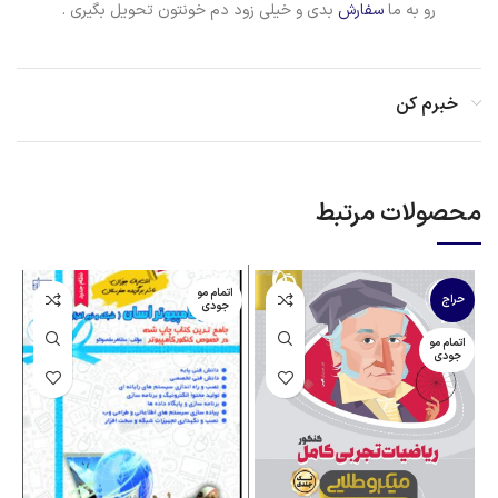
رو به ما
سفارش
بدی و خیلی زود دم خونتون تحویل بگیری .
خبرم کن
محصولات مرتبط
اتمام مو
حراج
جودی
اتمام مو
ا
جودی