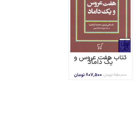
کتاب هفت عروس و
یک داماد
قیمت
قیمت
807,500
تومان
950,000
تومان
اصلی
فعلی
950,000 تومان
807,500 تومان
بود.
است.